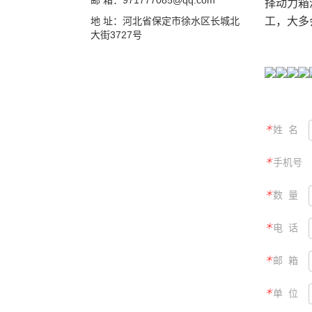
邮 箱：971777085@qq.com
择动力箱
地 址：河北省保定市徐水区长城北
工，大多
大街3727号
＊
姓 名
＊
手机号
＊
数 量
＊
电 话
＊
邮 箱
＊
单 位