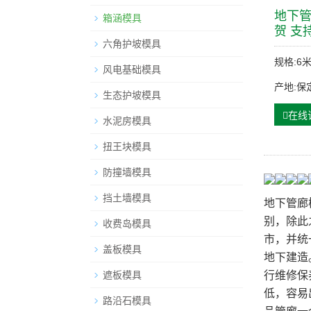
地下管
箱涵模具
贺 支
六角护坡模具
规格:6
风电基础模具
产地:保
生态护坡模具
在线
水泥房模具
扭王块模具
防撞墙模具
挡土墙模具
地下管廊
别，除此
收费岛模具
市，并统
盖板模具
地下建造
遮板模具
行维修保
低，容易
路沿石模具