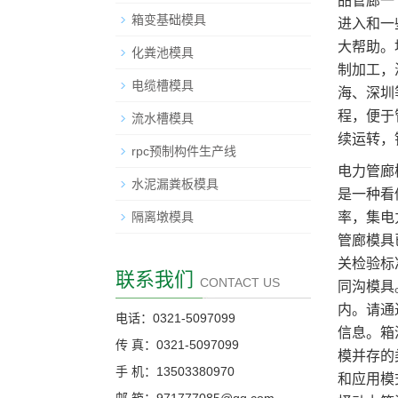
品管廊一
箱变基础模具
进入和一
大帮助。
化粪池模具
制加工，
电缆槽模具
海、深圳
程，便于
流水槽模具
续运转，
rpc预制构件生产线
电力管廊
水泥漏粪板模具
是一种看
隔离墩模具
率，集电
管廊模具
关检验标
联系我们
CONTACT US
同沟模具
内。请通
电话：0321-5097099
信息。箱
传 真：0321-5097099
模并存的
手 机：13503380970
和应用模