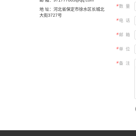
邮 箱：971777085@qq.com
＊
数 量
地 址：河北省保定市徐水区长城北
大街3727号
＊
电 话
＊
邮 箱
＊
单 位
＊
备 注