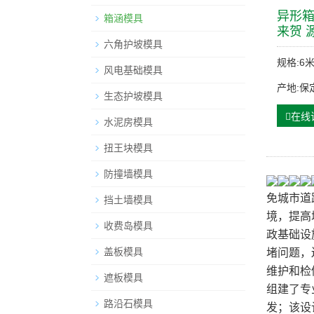
异形箱
箱涵模具
来贺 
六角护坡模具
规格:6
风电基础模具
产地:保
生态护坡模具
在线
水泥房模具
扭王块模具
防撞墙模具
免城市道
挡土墙模具
境，提高
收费岛模具
政基础设
盖板模具
堵问题，
维护和检
遮板模具
组建了专
路沿石模具
发；该设