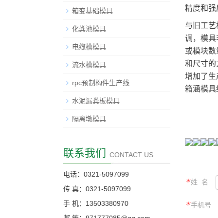
精度和强
箱变基础模具
与旧工艺
化粪池模具
调，模具
电缆槽模具
或模块数
和尺寸的
流水槽模具
增加了生
rpc预制构件生产线
箱涵模具
水泥漏粪板模具
隔离墩模具
联系我们
CONTACT US
电话：0321-5097099
＊
姓 名
传 真：0321-5097099
手 机：13503380970
＊
手机号